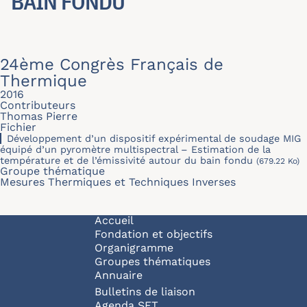
BAIN FONDU
24ème Congrès Français de
Thermique
2016
Contributeurs
Thomas Pierre
Fichier
Développement d’un dispositif expérimental de soudage MIG
équipé d’un pyromètre multispectral – Estimation de la
température et de l’émissivité autour du bain fondu
(679.22 Ko)
Groupe thématique
Mesures Thermiques et Techniques Inverses
Navigation principale
Accueil
Fondation et objectifs
Organigramme
Groupes thématiques
Annuaire
Bulletins de liaison
Agenda SFT