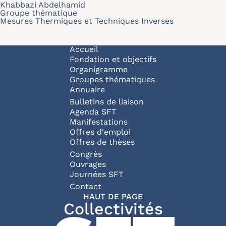
Khabbazi Abdelhamid
Groupe thématique
Mesures Thermiques et Techniques Inverses
Navigation principale
Accueil
Fondation et objectifs
Organigramme
Groupes thématiques
Annuaire
Bulletins de liaison
Agenda SFT
Manifestations
Offres d'emploi
Offres de thèses
Congrès
Ouvrages
Journées SFT
Pied de page
Contact
HAUT DE PAGE
Collectivités