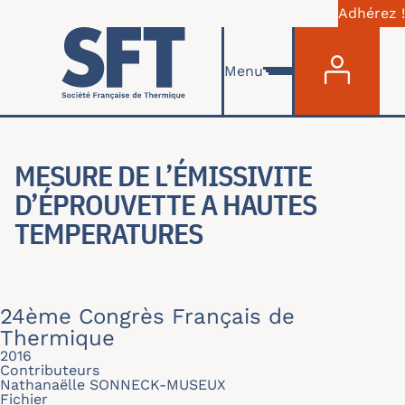
Adhérez !
Menu du com
Aller au contenu principal
Menu
MESURE DE L’ÉMISSIVITE
D’ÉPROUVETTE A HAUTES
TEMPERATURES
24ème Congrès Français de
Thermique
2016
Contributeurs
Nathanaëlle SONNECK-MUSEUX
Fichier