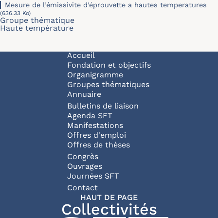
Mesure de l’émissivite d’éprouvette a hautes temperatures
(636.33 Ko)
Groupe thématique
Haute température
Navigation principale
Accueil
Fondation et objectifs
Organigramme
Groupes thématiques
Annuaire
Bulletins de liaison
Agenda SFT
Manifestations
Offres d'emploi
Offres de thèses
Congrès
Ouvrages
Journées SFT
Pied de page
Contact
HAUT DE PAGE
Collectivités