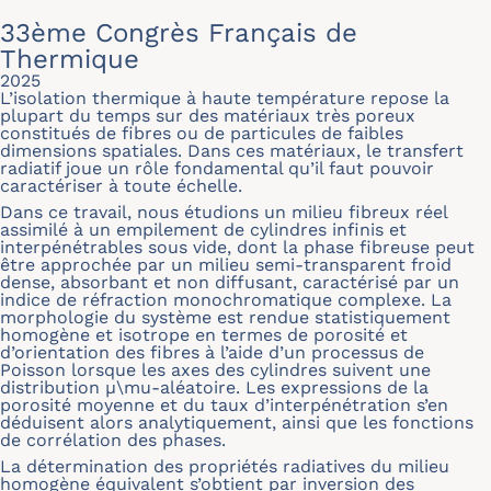
33ème Congrès Français de
Thermique
2025
L’isolation thermique à haute température repose la
plupart du temps sur des matériaux très poreux
constitués de fibres ou de particules de faibles
dimensions spatiales. Dans ces matériaux, le transfert
radiatif joue un rôle fondamental qu’il faut pouvoir
caractériser à toute échelle.
Dans ce travail, nous étudions un milieu fibreux réel
assimilé à un empilement de cylindres infinis et
interpénétrables sous vide, dont la phase fibreuse peut
être approchée par un milieu semi-transparent froid
dense, absorbant et non diffusant, caractérisé par un
indice de réfraction monochromatique complexe. La
morphologie du système est rendue statistiquement
homogène et isotrope en termes de porosité et
d’orientation des fibres à l’aide d’un processus de
Poisson lorsque les axes des cylindres suivent une
distribution μ\mu-aléatoire. Les expressions de la
porosité moyenne et du taux d’interpénétration s’en
déduisent alors analytiquement, ainsi que les fonctions
de corrélation des phases.
La détermination des propriétés radiatives du milieu
homogène équivalent s’obtient par inversion des