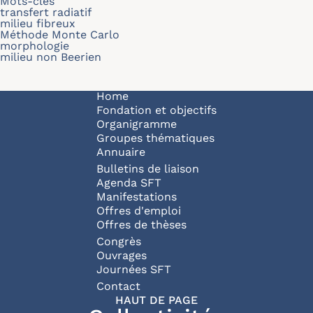
Mots-clés
transfert radiatif
milieu fibreux
Méthode Monte Carlo
morphologie
milieu non Beerien
Navigation principale
Home
Fondation et objectifs
Organigramme
Groupes thématiques
Annuaire
Bulletins de liaison
Agenda SFT
Manifestations
Offres d'emploi
Offres de thèses
Congrès
Ouvrages
Journées SFT
Pied de page
Contact
HAUT DE PAGE