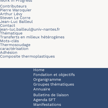
Work In Progress
Contributeurs
Pierre Waroquier
Arthur Lévy
Steven Le Corre
Jean-Luc Bailleul
Contact
jean-luc.bailleul@univ-nantes.fr
Thématique
Transferts en milieux hétérogènes
Mots-clés
Thermosoudage
caractérisation
Adhésion
Composite thermoplastiques
Navigation principale
Home
Fondation et objectifs
Organigramme
Groupes thématiques
Annuaire
Bulletins de liaison
Agenda SFT
Manifestations