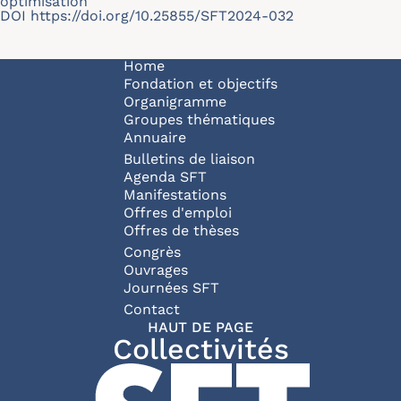
optimisation
DOI
https://doi.org/10.25855/SFT2024-032
Navigation principale
Home
Fondation et objectifs
Organigramme
Groupes thématiques
Annuaire
Bulletins de liaison
Agenda SFT
Manifestations
Offres d'emploi
Offres de thèses
Congrès
Ouvrages
Journées SFT
Pied de page
Contact
HAUT DE PAGE
Collectivités