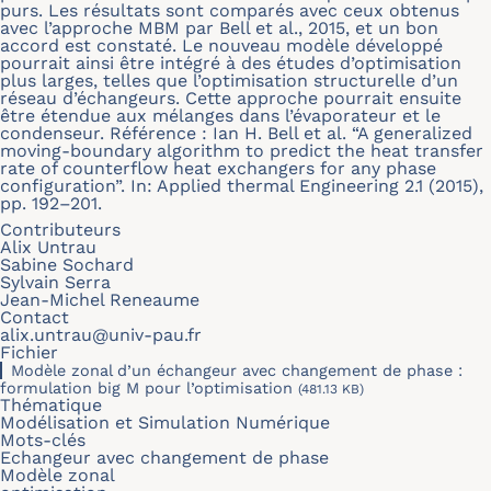
purs. Les résultats sont comparés avec ceux obtenus
avec l’approche MBM par Bell et al., 2015, et un bon
accord est constaté. Le nouveau modèle développé
pourrait ainsi être intégré à des études d’optimisation
plus larges, telles que l’optimisation structurelle d’un
réseau d’échangeurs. Cette approche pourrait ensuite
être étendue aux mélanges dans l’évaporateur et le
condenseur. Référence : Ian H. Bell et al. “A generalized
moving-boundary algorithm to predict the heat transfer
rate of counterflow heat exchangers for any phase
configuration”. In: Applied thermal Engineering 2.1 (2015),
pp. 192–201.
Contributeurs
Alix Untrau
Sabine Sochard
Sylvain Serra
Jean-Michel Reneaume
Contact
alix.untrau@univ-pau.fr
Fichier
Modèle zonal d’un échangeur avec changement de phase :
formulation big M pour l’optimisation
(481.13 KB)
Thématique
Modélisation et Simulation Numérique
Mots-clés
Echangeur avec changement de phase
Modèle zonal