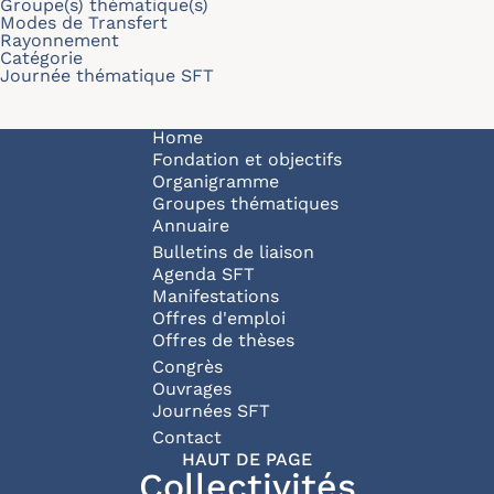
Groupe(s) thématique(s)
Modes de Transfert
Rayonnement
Catégorie
Journée thématique SFT
Navigation principale
Home
Fondation et objectifs
Organigramme
Groupes thématiques
Annuaire
Bulletins de liaison
Agenda SFT
Manifestations
Offres d'emploi
Offres de thèses
Congrès
Ouvrages
Journées SFT
Pied de page
Contact
HAUT DE PAGE
Collectivités