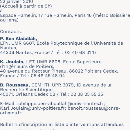
22 janvier 2010
(Accueil à partir de 9h)
à
Espace Hamelin, 17 rue Hamelin, Paris 16 (métro Boissière
ou Ièna)
Contacts:
P. Ben Abdallah,
LTN, UMR 6607, Ecole Polytechnique de l'Université de
Nantes,
44306 Nantes, France / Tél : 02 40 68 31 17
K. Joulain,
LET, UMR 6608, Ecole Supérieure
d’Ingénieurs de Poitiers,
40 avenue du Recteur Pineau, 86022 Poitiers Cedex,
France / Tél : 05 49 45 48 94
B. Rousseau,
CEMHTI, UPR 3079, 1D avenue de la
Recherche Scientifique,
45071, Orléans Cedex 02 / Tél : 02 38 25 55 35
E-Mail :
philippe.ben-abdallah@univ-nantes.fr
;
Karl.Joulain@univ-poitiers.fr
;
benoit.rousseau@cnrs-
orleans.fr
Bulletin d'inscription et liste d'interventions attendues