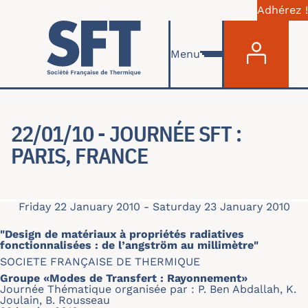
Adhérez !
Menu du com
Skip to main content
Menu
22/01/10 - JOURNÉE SFT :
PARIS, FRANCE
Friday 22 January 2010
-
Saturday 23 January 2010
"Design de matériaux à propriétés radiatives
fonctionnalisées : de l’angström au millimètre"
SOCIETE FRANÇAISE DE THERMIQUE
Groupe «Modes de Transfert : Rayonnement»
Journée Thématique organisée par : P. Ben Abdallah, K.
Joulain, B. Rousseau