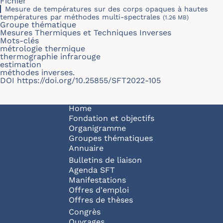
Fichier
Mesure de températures sur des corps opaques à hautes
températures par méthodes multi-spectrales
(1.26 MB)
Groupe thématique
Mesures Thermiques et Techniques Inverses
Mots-clés
métrologie thermique
thermographie infrarouge
estimation
méthodes inverses.
DOI
https://doi.org/10.25855/SFT2022-105
Navigation principale
Home
Fondation et objectifs
Organigramme
Groupes thématiques
Annuaire
Bulletins de liaison
Agenda SFT
Manifestations
Offres d'emploi
Offres de thèses
Congrès
Ouvrages