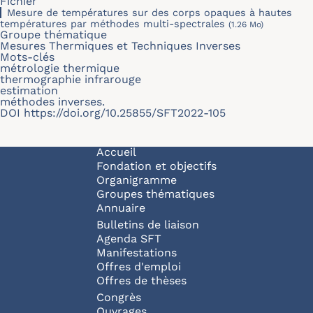
Fichier
Mesure de températures sur des corps opaques à hautes
températures par méthodes multi-spectrales
(1.26 Mo)
Groupe thématique
Mesures Thermiques et Techniques Inverses
Mots-clés
métrologie thermique
thermographie infrarouge
estimation
méthodes inverses.
DOI
https://doi.org/10.25855/SFT2022-105
Navigation principale
Accueil
Fondation et objectifs
Organigramme
Groupes thématiques
Annuaire
Bulletins de liaison
Agenda SFT
Manifestations
Offres d'emploi
Offres de thèses
Congrès
Ouvrages