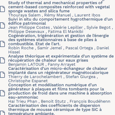
Study of thermal and mechanical properties of
cement-based composites reinforced with vegetal
sponge wastes and silica fume
Thouraya Salem , Rémy Manuel , Laurent Ibos
Suivi in situ du comportement hygrothermique d’un
édifice patrimonial
Jean Philippe Costes , Valérie Lepiller , Sylvie Begot ,
Philippe Desevaux , Fatima El Mankibi
Cogénération, trigénération et gestion de l’énergie
des systèmes stationnaires à base de piles à
combustible. Etat de l’art.
Robin Roche , Samir Jemeï , Pascal Ortega , Daniel
Hissel
Analyse théorique et expérimentale d’un système de
récupération de chaleur sur eaux grises
Benjamin LATOUR , Fanny Arrayet
Caractérisation d’un micro-échangeur de chaleur
implanté dans un régénérateur magnétocalorique
Thierry de Larochelambert , Stefan Giurgea ,
Christophe Espanet
Conception et modélisation numérique d’un
générateur à plaques et films tombants pour la
production de froid dans une machine à absorption
eau-ammoniac
Hai Trieu Phan , Benoit Stutz , François Boudéhenn
Caractérisation des coefficients de dispersion
thermique de mousse céramique de type SiC à
température ambiante.