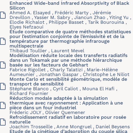
Enhanced Wide-band Infrared Absorptivity of Black
Silicon
Ahmed A. Elsayed , Frédéric Marty , Jérémie
Drevillon , Yasser M. Sabry , Jiancun Zhao , Yiting Yu ,
Elodie Richalot , Philippe Basset , Tarik Bourouina ,
Elyes Nefzaoui
Étude comparative de quatre méthodes statistiques
pour l’estimation conjointe de l’émissivité et de la
température par thermographie infrarouge
multispectrale
Thibaud Toullier , Laurent Mevel
Modélisation réduite locale des transferts radiatifs
dans un Tokamak par une méthode hiérarchique
basée sur les facteurs de Gebhart
Fabrice Rigollet , Charly Talatizi , Marie-Hélène
Aumeunier , Jonathan Gaspar , Christophe Le Niliot
Monte Carlo et sensibilité géométrique, modèle de
transport de sensibilité
Stéphane Blanco , Cyril Caliot , Mouna El Hafi ,
Richard Fournier
Réduction modale adaptée à la simulation
thermique avec rayonnement : Application à une
pièce dans un four industriel
Fréderic JOLY , Olivier Quemener
Refroidissement radiatif en laboratoire pour rosée
naturelle
Joachim Trosseille , Anne Mongruel , Daniel Beysens
Etude de la cinétique d’adsorption du couple silica