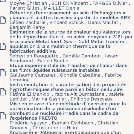
Moyne Christian , SCHICK Vincent , FARGES Olivier ,
Parent Gilles , MAILLET Denis
Détection d’encrassement au sein d’échangeurs à
plaques et ailettes brasées à partir de modèles ARX
Célien Zacharie , Vincent Schick , Denis Maillet ,
Benjamin Remy
Estimation de la source de chaleur équivalente lors
de la déposition d’un fil en acier inoxydable 316L par
le procédé Metal Inert Gas – Cold Metal Transfer :
application à la simulation thermique de la
fabrication additive.
Sébastien Rouquette , Camille Cambon , Issam
Bendaoud , Fabien Soulie
Etude expérimentale du transfert de chaleur dans
des films liquides ruisselants instables
Guillaume Castanet , Ophélie Caballina , Fabrice
Lemoine
Instrumentation et caractérisation des propriétés
hygrothermiques d’une paroi en béton cellulaire
Fatima El Mankibi , Yacine Ait Oumeziane , Valérie
Lepiller , Marina Gasnier , Philippe Desevaux
Mise en œuvre d’une méthode d’inversion pour la
détermination de la puissance résiduelle d’un
combustible nucléaire irradié dans le cadre de
l’expérience PRESTO
Frédéric Nguyen , Romain Eschbach , Christian
Gonnier , Christophe Le Niliot
Analyse énergétique et exergoéconomique d’un