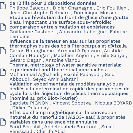
de 12 fils pour 3 dispositions données
Philippe Baucour , Didier Chamagne , Eric Fouillien ,
Jean-Christophe Delmare , Dominique Mosser
Étude de l’évolution du front de glace d’une goutte
d’eau impactant une surface sous-refroidie:
comparaison entre simulation et expériences
Guillaume Castanet , Alexandre Labergue , Fabrice
Lemoine
Influence de la teneur en eau sur les proprietes
thermophysiques des bois Pterocarpus et d’Afzelia
Carlos Houngbeme , Armand A Djossou , Aristide
Comlan Houngan , Malahimi Anjorin , Emile Sanya ,
Gérard Degan , Antoine Vianou
Thermal metrology of water sensitive materials:
experimental and theoretical approaches
Mohammad Aghahadi , Essolé Padayodi , Said
Abboudi , Seyed Amir Bahrani
Validation expérimentale de modèles analytiques
dédiés à la détermination rapide des paramètres de
cycle lors de l’injection de pièces thermoplastiques
(nominé au prix Biot-Fourier)
Baptiste PIGNON , Vincent Sobotka , Nicolas BOYARD
, Didier Delaunay
Effet du champ magnétique sur la convection
naturelle du nanofluide ( Al2O3- eau) à propriétés
variables dans une enceinte annulaire
Farid Berrahil , Abdelouaheb Bouttout , Smail
Benissaad , Cherifa Abid