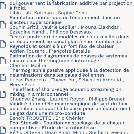
qui gouvernent la fabrication additive par projection
à froid.
Libin Lalu Koithara , Sophie Costil
Simulation numérique de l’écoulement dans un
éjecteur supersonique
Souhir Gritli , Valérie Lepiller , Mouna Elakhdar ,
Ezzedine Nahdi , Philippe Desevaux
Tests a posteriori de modèles de sous-mailles dans
un écoulement en canal plan à haut nombre de
Reynolds et soumis à un fort flux de chaleur
Adrien Toutant , Françoise Bataille
Estimation de diagrammes de phases de systèmes
binaires par thermographie infrarouge
Clément Mailhé
Thermographie passive appliquée à la détection de
délaminations dans les pales d’éoliennes
Lucas Reocreux , Zhewei Yu , Sébastien Arnould ,
Hervé Pron
The effect of sharp-edge acoustic streaming on
mixing in a microchannel
Chuanyu Zhang , Laurent Royon , Philippe Brunet
Validité du modèle macroscopique de saut du flux
de chaleur conductif à la paroi pour un écoulement
de gaz dans une micro-conduite
Benoît TROUETTE , Eric Chénier
Eco-Stock® - Solution de stockage de la chaleur
compétitive : Etude de la robustesse
Régis OLIVES , Doan Pham Minh , Guilhem Dejean ,