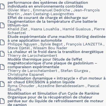
performance des systèmes de climatisation
individuels en environnements contrôlés
Olivier Marc , Emmanuel Dedriche , Jean-François
Martin , Jean Castaing-Lasvignottes
Effet de courant de charge et décharge sur
l’augmentation de la température d’une batterie
lithium-ion
Khalid Ziat , Hasna Louahlia , Hamid Gualous , Pierre
Schaetzel
Etude expérimentale d’une machine Stirling destinée
à une application automobile
Philippe Nguyen , Sylvie Begot , François LANZETTA ,
Steve Djetel , Wissam Bou Nader
La chaleur et le froid dans la transition énergétique
Thierry de Larochelambert
Modèle thermique pour l’étude de l’effet
magnétocalorique d’une plaque de gadolinium –
comparaison expérimentale
Thierry de Larochelambert , Stefan Giurgea ,
Christophe Espanet
Modélisation dynamique « intracycle » d’un moteur à
air chaud ERICSSON à piston liquide
Ryma Chouder , Azzedine Benabdesselam , Pascal
Stouffs
Modélisation et Simulation d’un Cycle de Rankine
Organique pour de la récupération de chaleur
perdue sur du liquide de refroidissement de moteur
de camion