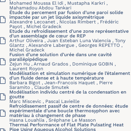
Mohamed Moussa El Idi , Mustapha Karkri ,
Mahamadou Abdou Tankari
Étude du percement par fusion d’une paroi solide
impactée par un jet liquide axisymétrique
Alexandre Lecoanet , Nicolas Rimbert , Frédéric
Payot , Michel Gradeck
Etude du refroidissement d’une zone représentative
d’un assemblage de cœur de REP
Arthur Oliveira , Juan Esteban Luna Valencia , Tony
Glantz , Alexandre Labergue , Georges REPETTO ,
Michel Gradeck
Fusion d’une solution d’urée dans une cavité
parallépipédique
Zejun Hu , Arnaud Grados , Dominique GOBIN ,
Laurent Royon
Modélisation et simulation numérique de l’étalement
d’un fluide dense et à haute température
Barbara Bigot , Jean-Francois Haquet , Pierre
Saramito , Claude Smutek
Modélisation individu centré de la condensation en
goutte
Marc Miscevic , Pascal Lavieille
Refroidissement passif de centre de données: étude
expérimentale d’une boucle thermosyphon avec
matériau à changement de phase
Hasna Louahlia , Sréphane Le Masson
Thermal Performance of Flat Plate Pulsating Heat
Pipe Using Aqueous Alcohol Solutions