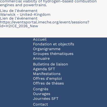
commercial viability of hydrogen-based combustion
engines and powertrains.
Lieu de l'événement
Warwick - United-Kingdom
Lien de l'événement
https://eventsportal.imeche.org/event/sessions?
id=H2ICE_2026_New
Navigation principale
Accueil
Fondation et objectifs
Organigramme
Groupes thématiques
Annuaire
Bulletins de liaison
Agenda SFT
Manifestations
Offres d'emploi
Offres de thèses
Congrès
Ouvrages
Journées SFT
Pied de page
Contact