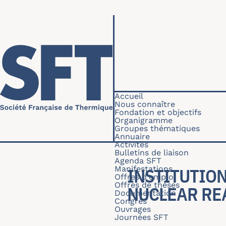
Aller au contenu principal
Navigation princip
Accueil
Nous connaître
Fondation et objectifs
Organigramme
Groupes thématiques
Annuaire
Activités
Bulletins de liaison
Agenda SFT
Manifestations
INSTITUTIO
Offres d'emploi
Offres de thèses
NUCLEAR RE
Documentation
Congrès
Ouvrages
Journées SFT