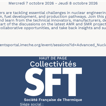
Mercredi 7 octobre 2026
-
Jeudi 8 octobre 2026
s are tackling essential challenges in nuclear engineering
ion, fuel development, and production pathways. Join this
d learn from the technical innovators, manufacturers, d
part of the discussions on the latest AMR and SMR project
 collaborative opportunities, and take back insights and su
eventsportal.imeche.org/event/sessions?id=Advanced_Nuc
HAUT DE PAGE
Collectivités
Siège social :