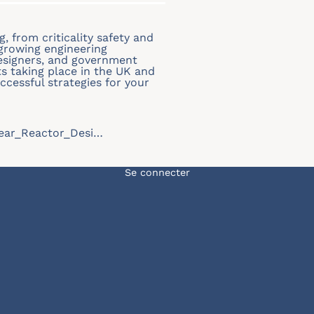
, from criticality safety and
 growing engineering
esigners, and government
s taking place in the UK and
ccessful strategies for your
lear_Reactor_Desi…
Menu du compte de l'u
Se connecter