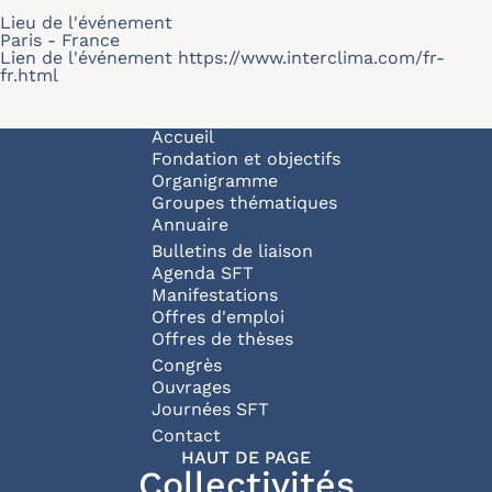
Lieu de l'événement
Paris - France
Lien de l'événement
https://www.interclima.com/fr-
fr.html
Navigation principale
Accueil
Fondation et objectifs
Organigramme
Groupes thématiques
Annuaire
Bulletins de liaison
Agenda SFT
Manifestations
Offres d'emploi
Offres de thèses
Congrès
Ouvrages
Journées SFT
Pied de page
Contact
HAUT DE PAGE
Collectivités