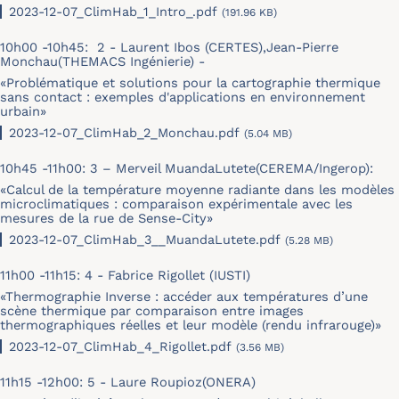
2023-12-07_ClimHab_1_Intro_.pdf
(191.96 KB)
10h00 -10h45: 2 - Laurent Ibos (CERTES),Jean-Pierre
Monchau(THEMACS Ingénierie) -
«
Problématique et solutions pour la cartographie thermique
sans contact : exemples d'applications en environnement
urbain
»
2023-12-07_ClimHab_2_Monchau.pdf
(5.04 MB)
10h45 -11h00: 3 – Merveil MuandaLutete(CEREMA/Ingerop):
«Calcul de la température moyenne radiante dans les modèles
microclimatiques : comparaison expérimentale avec les
mesures de la rue de Sense-City»
2023-12-07_ClimHab_3__MuandaLutete.pdf
(5.28 MB)
11h00 -11h15: 4 - Fabrice Rigollet (IUSTI)
«Thermographie Inverse : accéder aux températures d’une
scène thermique par comparaison entre images
thermographiques réelles et leur modèle (rendu infrarouge)»
2023-12-07_ClimHab_4_Rigollet.pdf
(3.56 MB)
11h15 -12h00: 5 - Laure Roupioz(ONERA)