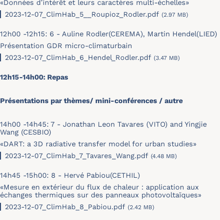
«Données d’intérêt et leurs caractères multi-échelles»
2023-12-07_ClimHab_5__Roupioz_Rodler.pdf
(2.97 MB)
12h00 -12h15: 6 - Auline Rodler(CEREMA), Martin Hendel(LIED)
Présentation GDR micro-climaturbain
2023-12-07_ClimHab_6_Hendel_Rodler.pdf
(3.47 MB)
12h15-14h00: Repas
Présentations par thèmes/ mini-conférences / autre
14h00 -14h45: 7 - Jonathan Leon Tavares (VITO) and Yingjie
Wang (CESBIO)
«DART: a 3D radiative transfer model for urban studies»
2023-12-07_ClimHab_7_Tavares_Wang.pdf
(4.48 MB)
14h45 -15h00: 8 - Hervé Pabiou(CETHIL)
«Mesure en extérieur du flux de chaleur : application aux
échanges thermiques sur des panneaux photovoltaïques»
2023-12-07_ClimHab_8_Pabiou.pdf
(2.42 MB)