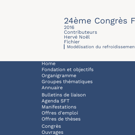
24ème Congrès F
2016
Contributeurs
Hervé Noël
Fichier
Modélisation du refroidissemen
Navigation principale
Home
Fondation et objectifs
Organigramme
Groupes thématiques
Annuaire
Bulletins de liaison
Agenda SFT
Manifestations
Offres d'emploi
Offres de thèses
Congrès
Ouvrages