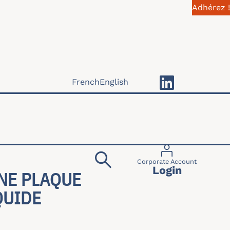
Adhérez !
French
English
Menu du compte 
Corporate Account
Login
NE PLAQUE
IDE D