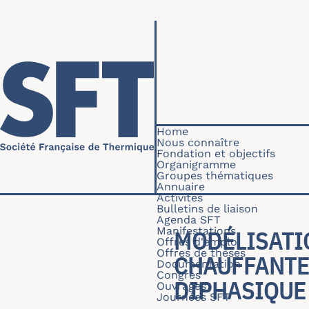
Skip to main content
Navigation princip
Home
Nous connaître
Fondation et objectifs
Organigramme
Groupes thématiques
Annuaire
Activités
Bulletins de liaison
Agenda SFT
Manifestations
MODÉLISATI
Offres d'emploi
Offres de thèses
CHAUFFANTE 
Documentation
Congrès
IPHASIQUE
Ouvrages
Journées SFT