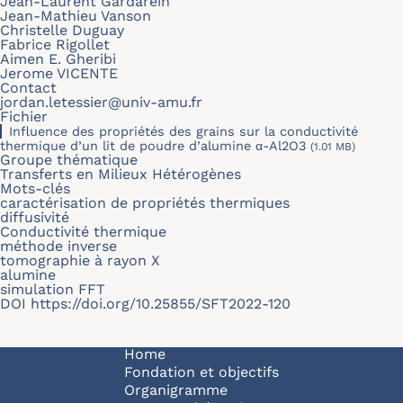
Jean-Laurent Gardarein
Jean-Mathieu Vanson
Christelle Duguay
Fabrice Rigollet
Aimen E. Gheribi
Jerome VICENTE
Contact
jordan.letessier@univ-amu.fr
Fichier
Influence des propriétés des grains sur la conductivité
thermique d’un lit de poudre d’alumine α-Al2O3
(1.01 MB)
Groupe thématique
Transferts en Milieux Hétérogènes
Mots-clés
caractérisation de propriétés thermiques
diffusivité
Conductivité thermique
méthode inverse
tomographie à rayon X
alumine
simulation FFT
DOI
https://doi.org/10.25855/SFT2022-120
Navigation principale
Home
Fondation et objectifs
Organigramme