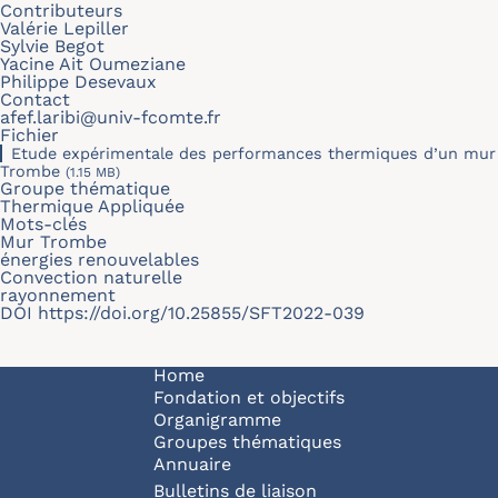
Contributeurs
Valérie Lepiller
Sylvie Begot
Yacine Ait Oumeziane
Philippe Desevaux
Contact
afef.laribi@univ-fcomte.fr
Fichier
Etude expérimentale des performances thermiques d’un mur
Trombe
(1.15 MB)
Groupe thématique
Thermique Appliquée
Mots-clés
Mur Trombe
énergies renouvelables
Convection naturelle
rayonnement
DOI
https://doi.org/10.25855/SFT2022-039
Navigation principale
Home
Fondation et objectifs
Organigramme
Groupes thématiques
Annuaire
Bulletins de liaison