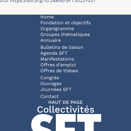
DOI
https://doi.org/10.25855/SFT2022-027
Navigation principale
Home
Fondation et objectifs
Organigramme
Groupes thématiques
Annuaire
Bulletins de liaison
Agenda SFT
Manifestations
Offres d'emploi
Offres de thèses
Congrès
Ouvrages
Journées SFT
Pied de page
Contact
HAUT DE PAGE
Collectivités