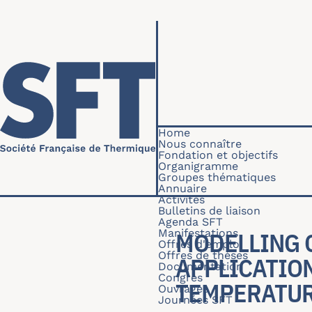
Skip to main content
Navigation princip
Home
Nous connaître
Fondation et objectifs
Organigramme
Groupes thématiques
Annuaire
Activités
Bulletins de liaison
Agenda SFT
Manifestations
MODELLING 
Offres d'emploi
Offres de thèses
APPLICATION
Documentation
Congrès
TEMPERATU
Ouvrages
Journées SFT