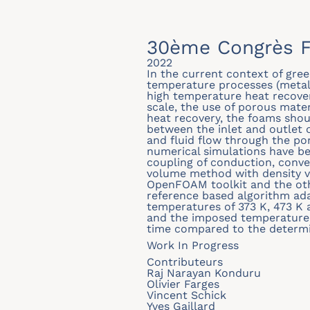
30ème Congrès F
2022
In the current context of gre
temperature processes (metall
high temperature heat recover
scale, the use of porous mater
heat recovery, the foams shou
between the inlet and outlet 
and fluid flow through the po
numerical simulations have bee
coupling of conduction, conve
volume method with density va
OpenFOAM toolkit and the oth
reference based algorithm ada
temperatures of 373 K, 473 K 
and the imposed temperature 
time compared to the determi
Work In Progress
Contributeurs
Raj Narayan Konduru
Olivier Farges
Vincent Schick
Yves Gaillard