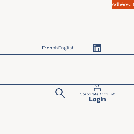
Adhérez !
French
English
Menu du compte 
Corporate Account
Login