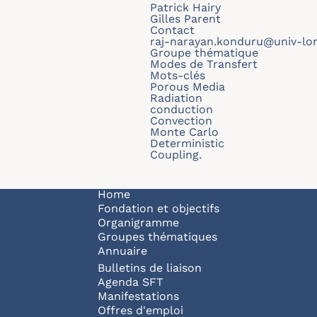
Patrick Hairy
Gilles Parent
Contact
raj-narayan.konduru@univ-lorr
Groupe thématique
Modes de Transfert
Mots-clés
Porous Media
Radiation
conduction
Convection
Monte Carlo
Deterministic
Coupling.
Navigation principale
Home
Fondation et objectifs
Organigramme
Groupes thématiques
Annuaire
Bulletins de liaison
Agenda SFT
Manifestations
Offres d'emploi