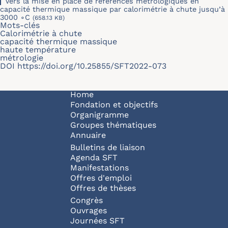
Vers la mise en place de références métrologiques en
capacité thermique massique par calorimétrie à chute jusqu’à
3000 ∘C
(658.13 KB)
Mots-clés
Calorimétrie à chute
capacité thermique massique
haute température
métrologie
DOI
https://doi.org/10.25855/SFT2022-073
Navigation principale
Home
Fondation et objectifs
Organigramme
Groupes thématiques
Annuaire
Bulletins de liaison
Agenda SFT
Manifestations
Offres d'emploi
Offres de thèses
Congrès
Ouvrages
Journées SFT