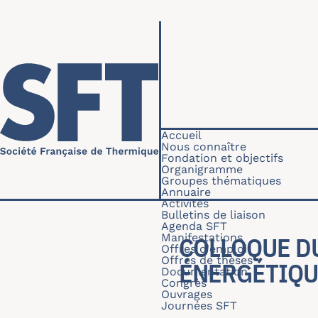
Aller au contenu principal
Navigation princip
Accueil
Nous connaître
Fondation et objectifs
Organigramme
Groupes thématiques
Annuaire
Activités
Bulletins de liaison
Agenda SFT
Manifestations
COLLOQUE DU
Offres d'emploi
Offres de thèses
ÉNERGÉTIQU
Documentation
Congrès
Ouvrages
Journées SFT