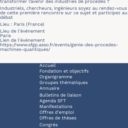
transformer l’avenir des industries de procédés ?
Industriels, chercheurs, ingénieurs soyez au rendez-vous
de cette première rencontre sur ce sujet et participez au
débat
Lieu : Paris (France)
Lieu de l'événement
Paris
Lien de l'événement
https://www.sfgp.asso.fr/events/genie-des-procedes-
machines-quantiques/
Navigation principale
Accueil
Fondation et objectifs
Organigramme
Groupes thématiques
Annuaire
Bulletins de liaison
Agenda SFT
Manifestations
Offres d'emploi
Offres de thèses
Congrès