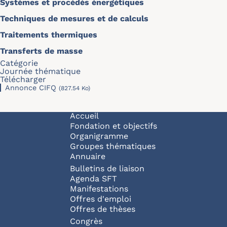
Systèmes et procédés énergétiques
Techniques de mesures et de calculs
Traitements thermiques
Transferts de masse
Catégorie
Journée thématique
Télécharger
Annonce CIFQ
(827.54 Ko)
Navigation principale
Accueil
Fondation et objectifs
Organigramme
Groupes thématiques
Annuaire
Bulletins de liaison
Agenda SFT
Manifestations
Offres d'emploi
Offres de thèses
Congrès