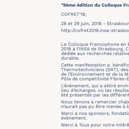
"9ème édition du Colloque F
COFRET'18,
28 et 29 juin, 2018 - Strasbou
http://cofret2018.insa-strasbo
Le Colloque Francophone en E
2018 à l’INSA de Strasbourg. C
dédiée aux recherches relati
durable.
Cette manifestation a bénéfic
Thermotechniciens (SRT), des 
de l’Environnement et de la Ma
Pôle de compétitivité Fibres-E
L’événement, qui a attiré envi
lieu d’échanges, où les résult
été présentés par les différe
Nous tenons à remercier chale
n’aurait pas pu être menée à b
Merci à nos sponsors, fonda
évènement.
Merci à Tous pour votre intérê