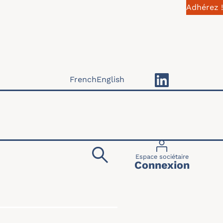
Adhérez !
French
English
Menu du compte 
Espace sociétaire
Connexion