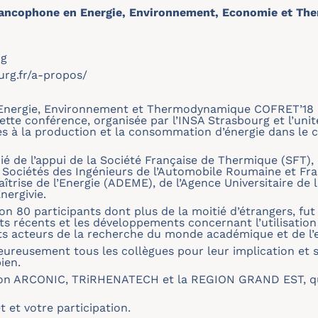
rancophone en Energie, Environnement, Economie et T
rg
urg.fr/a-propos/
nergie, Environnement et Thermodynamique COFRET’18 a 
ette conférence, organisée par l’INSA Strasbourg et l’uni
ves à la production et la consommation d’énergie dans l
ié de l’appui de la Société Française de Thermique (SFT)
Sociétés des Ingénieurs de l’Automobile Roumaine et Fran
îtrise de l’Energie (ADEME), de l’Agence Universitaire de
nergivie.
ron 80 participants dont plus de la moitié d’étrangers, fu
ats récents et les développements concernant l’utilisation 
nts acteurs de la recherche du monde académique et de l’e
ureusement tous les collègues pour leur implication et 
ien.
tion ARCONIC, TRiRHENATECH et la REGION GRAND EST, qui
t et votre participation.