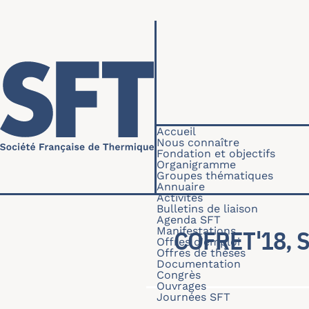
Aller au contenu principal
Navigation princip
Accueil
Nous connaître
Fondation et objectifs
Organigramme
Groupes thématiques
Annuaire
Activités
Bulletins de liaison
Agenda SFT
Manifestations
COFRET'18,
Offres d'emploi
Offres de thèses
Documentation
Congrès
Ouvrages
Journées SFT