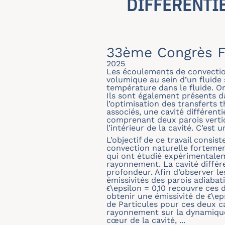
DIFFÉRENTI
33ème Congrès F
2025
Les écoulements de convectio
volumique au sein d’un fluide
température dans le fluide. 
Ils sont également présents d
l’optimisation des transferts 
associés, une cavité différenti
comprenant deux parois vertic
l’intérieur de la cavité. C’es
L’objectif de ce travail cons
convection naturelle fortement
qui ont étudié expérimentalem
rayonnement. La cavité différ
profondeur. Afin d’observer l
émissivités des parois adiabat
ϵ\epsilon = 0,10 recouvre ces 
obtenir une émissivité de ϵ\e
de Particules pour ces deux c
rayonnement sur la dynamique 
cœur de la cavité, ...