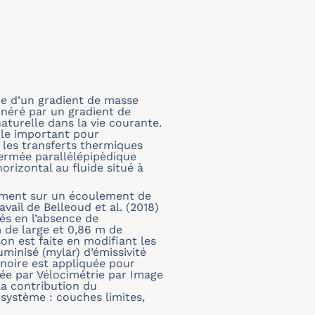
e d’un gradient de masse
énéré par un gradient de
turelle dans la vie courante.
ôle important pour
t les transferts thermiques
 fermée parallélépipèdique
rizontal au fluide situé à
nnement sur un écoulement de
vail de Belleoud et al. (2018)
és en l’absence de
 de large et 0,86 m de
n est faite en modifiant les
uminisé (mylar) d’émissivité
 noire est appliquée pour
sée par Vélocimétrie par Image
la contribution du
système : couches limites,