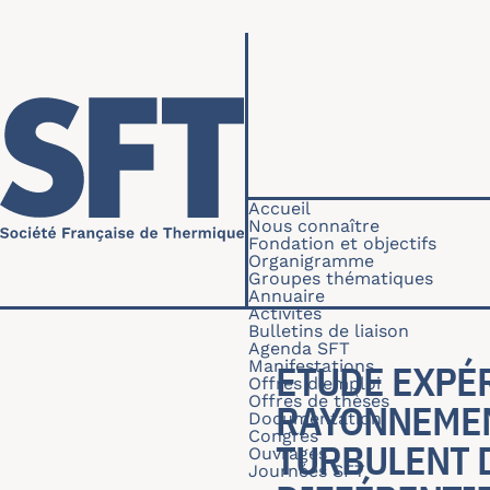
Aller au contenu principal
Navigation princip
Accueil
Nous connaître
Fondation et objectifs
Organigramme
Groupes thématiques
Annuaire
Activités
Bulletins de liaison
Agenda SFT
Manifestations
ETUDE EXPÉR
Offres d'emploi
Offres de thèses
RAYONNEMEN
Documentation
Congrès
TURBULENT 
Ouvrages
Journées SFT