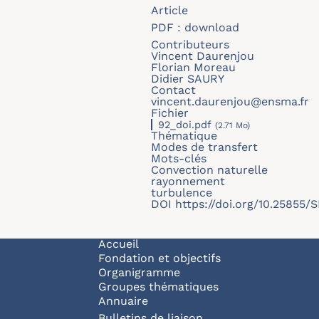
Article
PDF :
download
Contributeurs
Vincent Daurenjou
Florian Moreau
Didier SAURY
Contact
vincent.daurenjou@ensma.fr
Fichier
92_doi.pdf
(2.71 Mo)
Thématique
Modes de transfert
Mots-clés
Convection naturelle
rayonnement
turbulence
DOI
https://doi.org/10.25855
Navigation principale
Accueil
Fondation et objectifs
Organigramme
Groupes thématiques
Annuaire
Bulletins de liaison