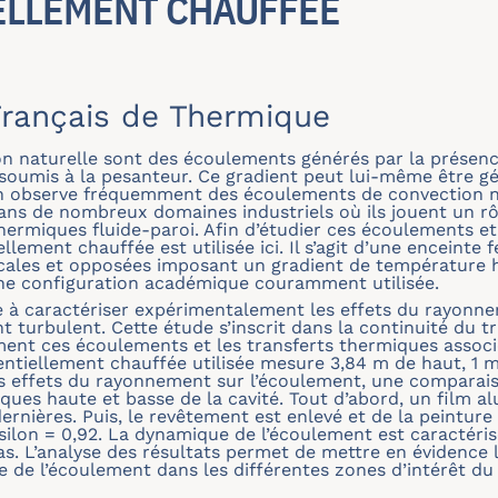
ELLEMENT CHAUFFÉE
rançais de Thermique
n naturelle sont des écoulements générés par la présenc
 soumis à la pesanteur. Ce gradient peut lui-même être g
On observe fréquemment des écoulements de convection na
ans de nombreux domaines industriels où ils jouent un r
thermiques fluide-paroi. Afin d’étudier ces écoulements e
ellement chauffée est utilisée ici. Il s’agit d’une enceinte
ales et opposées imposant un gradient de température ho
t une configuration académique couramment utilisée.
iste à caractériser expérimentalement les effets du rayo
 turbulent. Cette étude s’inscrit dans la continuité du tra
ent ces écoulements et les transferts thermiques associ
entiellement chauffée utilisée mesure 3,84 m de haut, 1 m
es effets du rayonnement sur l’écoulement, une comparaiso
iques haute et basse de la cavité. Tout d’abord, un film al
dernières. Puis, le revêtement est enlevé et de la peinture
psilon = 0,92. La dynamique de l’écoulement est caractéri
as. L’analyse des résultats permet de mettre en évidence 
de l’écoulement dans les différentes zones d’intérêt du 