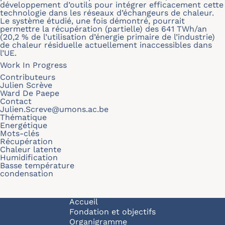
développement d’outils pour intégrer efficacement cette
technologie dans les réseaux d’échangeurs de chaleur.
Le système étudié, une fois démontré, pourrait
permettre la récupération (partielle) des 641 TWh/an
(20,2 % de l’utilisation d’énergie primaire de l’industrie)
de chaleur résiduelle actuellement inaccessibles dans
l’UE.
Work In Progress
Contributeurs
Julien Scrève
Ward De Paepe
Contact
Julien.Screve@umons.ac.be
Thématique
Energétique
Mots-clés
Récupération
Chaleur latente
Humidification
Basse température
condensation
Navigation principale
Accueil
Fondation et objectifs
Organigramme