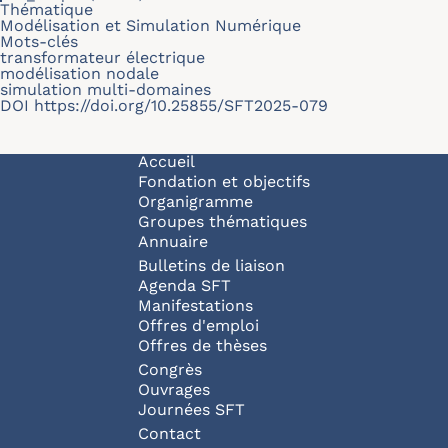
Thématique
Modélisation et Simulation Numérique
Mots-clés
transformateur électrique
modélisation nodale
simulation multi-domaines
DOI
https://doi.org/10.25855/SFT2025-079
Navigation principale
Accueil
Fondation et objectifs
Organigramme
Groupes thématiques
Annuaire
Bulletins de liaison
Agenda SFT
Manifestations
Offres d'emploi
Offres de thèses
Congrès
Ouvrages
Journées SFT
Pied de page
Contact