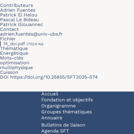
Contributeurs
Adrien Fuentes
Patrick El Helou
Pascal Le Bideau
Patrick Glouannec
Contact
adrien.fuentes@univ-ubs.fr
Fichier
74_doi.pdf
(702.6 Ko)
Thématique
Energétique
Mots-clés
optimisation
multiphysique
Cuisson
DOI
https://doi.org/10.25855/SFT2025-074
Navigation principale
Accueil
Fondation et objectifs
Organigramme
Groupes thématiques
Annuaire
Bulletins de liaison
Agenda SFT