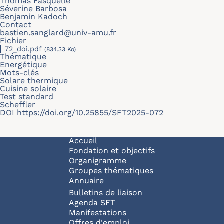
Thomas Fasquelle
Séverine Barbosa
Benjamin Kadoch
Contact
bastien.sanglard@univ-amu.fr
Fichier
72_doi.pdf
(834.33 Ko)
Thématique
Energétique
Mots-clés
Solare thermique
Cuisine solaire
Test standard
Scheffler
DOI
https://doi.org/10.25855/SFT2025-072
Navigation principale
Accueil
Fondation et objectifs
Organigramme
Groupes thématiques
Annuaire
Bulletins de liaison
Agenda SFT
Manifestations
Offres d'emploi