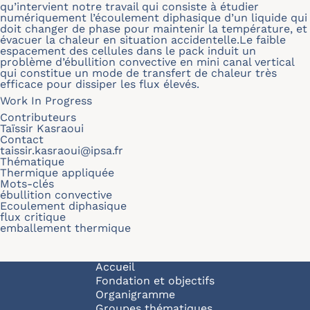
qu’intervient notre travail qui consiste à étudier
numériquement l’écoulement diphasique d’un liquide qui
doit changer de phase pour maintenir la température, et
évacuer la chaleur en situation accidentelle.Le faible
espacement des cellules dans le pack induit un
problème d’ébullition convective en mini canal vertical
qui constitue un mode de transfert de chaleur très
efficace pour dissiper les flux élevés.
Work In Progress
Contributeurs
Taïssir Kasraoui
Contact
taissir.kasraoui@ipsa.fr
Thématique
Thermique appliquée
Mots-clés
ébullition convective
Ecoulement diphasique
flux critique
emballement thermique
Navigation principale
Accueil
Fondation et objectifs
Organigramme
Groupes thématiques