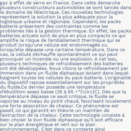
gaz à effet de serre en France. Dans cette démarche
plusieurs constructeurs automobiles se sont lancés dans
le domaine de l’électrique. Ces nouvelles technologies
représentent la solution la plus adéquate pour la
logistique urbaine et régionale. Cependant, les packs
batterie présentent des contraintes comme les
problèmes liés à la gestion thermique. En effet, les packs
batteries actuels sont de plus en plus compacts ce qui
amplifie le risque de l’emballement thermique qui se
produit lorsqu’une cellule est endommagée ou
lorsqu’elle dépasse une certaine température. Dans ce
cas, la cellule s’échauffe spontanément ce qui peut
provoquer un incendie ou une explosion. A cet issu,
plusieurs techniques de refroidissement des batteries
ont été développées. Nous citons le refroidissement par
immersion dans un fluide diphasique isolant dans lequel
baignent toutes les cellules du pack batterie. L’originalité
du dispositif repose essentiellement sur les propriétés
du fluide.Ce dernier possède une température
d’ébullition assez basse (35 à 65 ∘^{\circ}C). Dès que la
température dépasse ce seuil critique, le fluide se
vaporise au niveau du point chaud, favorisant localement
une forte absorption de chaleur. Ce phénomène est
passif, ce qui garantit en théorie un maintien de
l’extraction de la chaleur. Cette technologie consiste à
bien choisir le bon fluide diphasique qu’il soit efficace
sur le plan énergétique et vert sur le plan
environnemental. C’est dans ce contexte ainsi