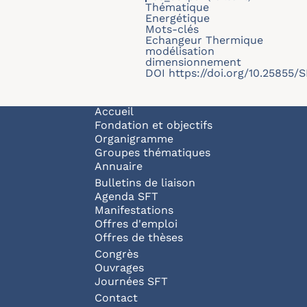
Thématique
Energétique
Mots-clés
Echangeur Thermique
modélisation
dimensionnement
DOI
https://doi.org/10.25855
Navigation principale
Accueil
Fondation et objectifs
Organigramme
Groupes thématiques
Annuaire
Bulletins de liaison
Agenda SFT
Manifestations
Offres d'emploi
Offres de thèses
Congrès
Ouvrages
Journées SFT
Pied de page
Contact