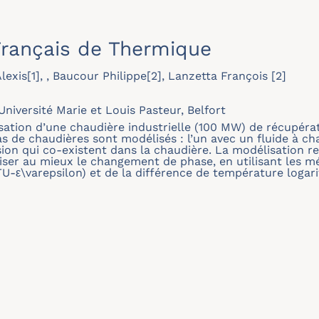
rançais de Thermique
exis[1], , Baucour Philippe[2], Lanzetta François [2]
niversité Marie et Louis Pasteur, Belfort
sation d’une chaudière industrielle (100 MW) de récupérat
as de chaudières sont modélisés : l’un avec un fluide à c
ion qui co-existent dans la chaudière. La modélisation re
iser au mieux le changement de phase, en utilisant les 
(NTU-ε\varepsilon) et de la différence de température lo