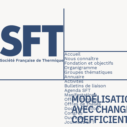
Aller au contenu principal
Navigation princip
Accueil
Nous connaître
Fondation et objectifs
Organigramme
Groupes thématiques
Annuaire
Activités
Bulletins de liaison
Agenda SFT
Manifestations
MODÉLISATI
Offres d'emploi
Offres de thèses
AVEC CHANG
Documentation
Congrès
COEFFICIEN
Ouvrages
Journées SFT