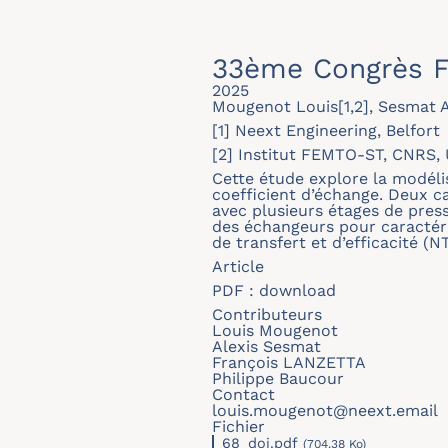
33ème Congrès F
2025
Mougenot Louis[1,2], Sesmat Al
[1] Neext Engineering, Belfort
[2] Institut FEMTO-ST, CNRS, U
Cette étude explore la modéli
coefficient d’échange. Deux c
avec plusieurs étages de press
des échangeurs pour caractér
de transfert et d’efficacité 
Article
PDF :
download
Contributeurs
Louis Mougenot
Alexis Sesmat
François LANZETTA
Philippe Baucour
Contact
louis.mougenot@neext.email
Fichier
68_doi.pdf
(704.38 Ko)