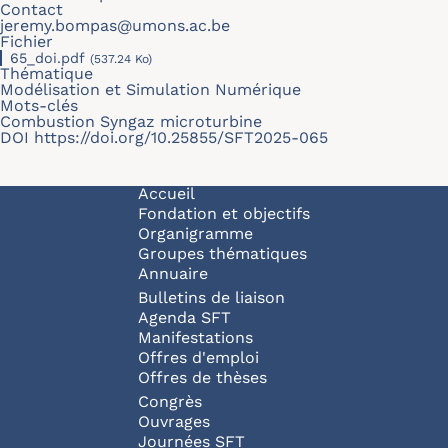
Contact
jeremy.bompas@umons.ac.be
Fichier
65_doi.pdf
(537.24 Ko)
Thématique
Modélisation et Simulation Numérique
Mots-clés
Combustion Syngaz microturbine
DOI
https://doi.org/10.25855/SFT2025-065
Navigation principale
Accueil
Fondation et objectifs
Organigramme
Groupes thématiques
Annuaire
Bulletins de liaison
Agenda SFT
Manifestations
Offres d'emploi
Offres de thèses
Congrès
Ouvrages
Journées SFT