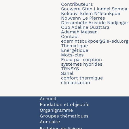
Contributeurs
Souwera Stan Lionnel Somda
Kokouvi Edem N’Tsoukpoe
Nolwenn Le Pierrès
Djérambété Aristide Nadjingar
Ouo Adeline Ouattara
Adamah Messan
Contact
edem.ntsoukpoe@2ie-edu.org
Thématique
Energétique
Mots-clés
Froid par sorption
systèmes hybrides
TRNSYS
Sahel
confort thermique
climatisation
Navigation principale
Accueil
Fondation et objectifs
Organigramme
Groupes thématiques
Annuaire
Bulletins de liaison