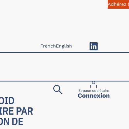
Adhérez !
French
English
Menu du compte 
Espace sociétaire
Connexion
OID
IRE PAR
ON DE