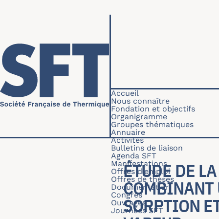
Aller au contenu principal
Navigation princip
Accueil
Nous connaître
Fondation et objectifs
Organigramme
Groupes thématiques
Annuaire
Activités
Bulletins de liaison
Agenda SFT
Manifestations
ÉTUDE DE LA
Offres d'emploi
Offres de thèses
COMBINANT 
Documentation
Congrès
SORPTION E
Ouvrages
Journées SFT