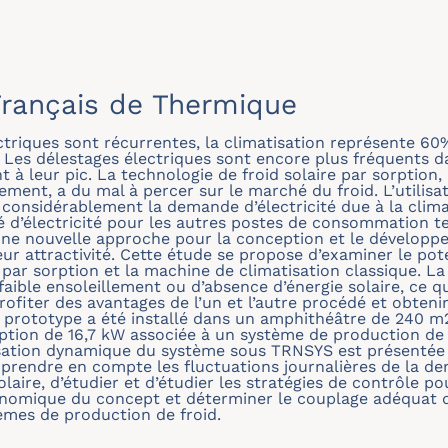
rançais de Thermique
ctriques sont récurrentes, la climatisation représente 60
. Les délestages électriques sont encore plus fréquents d
t à leur pic. La technologie de froid solaire par sorption,
nement, a du mal à percer sur le marché du froid. L’utilisa
 considérablement la demande d’électricité due à la clima
 d’électricité pour les autres postes de consommation tel 
Une nouvelle approche pour la conception et le développ
ur attractivité. Cette étude se propose d’examiner le pot
e par sorption et la machine de climatisation classique. 
faible ensoleillement ou d’absence d’énergie solaire, ce qu
fiter des avantages de l’un et l’autre procédé et obtenir
prototype a été installé dans un amphithéâtre de 240 m2
ption de 16,7 kW associée à un système de production de 
isation dynamique du système sous TRNSYS est présentée 
de prendre en compte les fluctuations journalières de la d
solaire, d’étudier et d’étudier les stratégies de contrôle
onomique du concept et déterminer le couplage adéquat d
mes de production de froid.