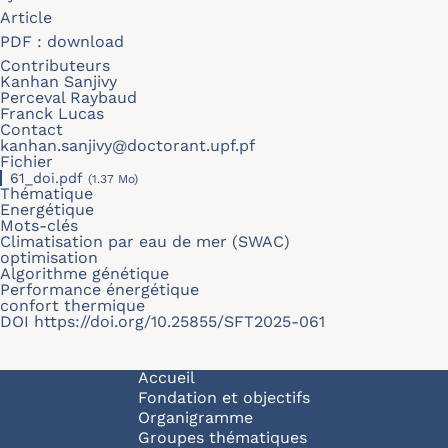
Article
PDF :
download
Contributeurs
Kanhan Sanjivy
Perceval Raybaud
Franck Lucas
Contact
kanhan.sanjivy@doctorant.upf.pf
Fichier
61_doi.pdf
(1.37 Mo)
Thématique
Energétique
Mots-clés
Climatisation par eau de mer (SWAC)
optimisation
Algorithme génétique
Performance énergétique
confort thermique
DOI
https://doi.org/10.25855/SFT2025-061
Navigation principale
Accueil
Fondation et objectifs
Organigramme
Groupes thématiques