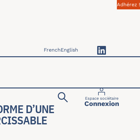
Adhérez !
French
English
Menu du compte 
Espace sociétaire
Connexion
ORME D’UNE
RCISSABLE