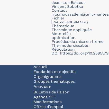
Jean-Luc Bailleul
Vincent Sobotka
Contact
rita.moussallem@univ-nantes.
Fichier
54_doi.pdf
(497.31 Ko)
Thématique
Thermique appliquée
Mots-clés
optimisation
Procédés de mise en frome
Thermodurcissable
Réticulation
DOI
https://doi.org/10.25855
Navigation principale
Accueil
Fondation et objectifs
Organigramme
Groupes thématiques
Annuaire
Bulletins de liaison
Agenda SFT
Manifestations
Offres d'emploi