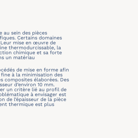
e au sein des pièces
ifiques. Certains domaines
. Leur mise en œuvre de
sine thermodurcissable, la
tion chimique et sa forte
ans un matériau
rocédés de mise en forme afin
 fine à la minimisation des
es composites élaborées. Des
sseur d’environ 10 mm.
r un critère lié au profil de
oblématique à envisager est
n de l’épaisseur de la pièce
ient thermique est plus