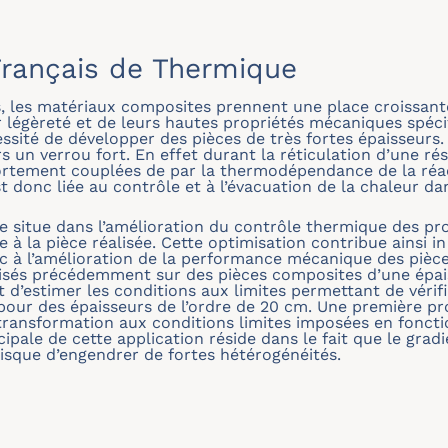
rançais de Thermique
, les matériaux composites prennent une place croissant
ur légèreté et de leurs hautes propriétés mécaniques spéc
essité de développer des pièces de très fortes épaisseurs
s un verrou fort. En effet durant la réticulation d’une ré
ortement couplées de par la thermodépendance de la réac
t donc liée au contrôle et à l’évacuation de la chaleur d
 se situe dans l’amélioration du contrôle thermique des p
 à la pièce réalisée. Cette optimisation contribue ainsi in
nc à l’amélioration de la performance mécanique des pièc
alisés précédemment sur des pièces composites d’une épai
t d’estimer les conditions aux limites permettant de vérifie
pour des épaisseurs de l’ordre de 20 cm. Une première pr
a transformation aux conditions limites imposées en fonctio
ipale de cette application réside dans le fait que le grad
risque d’engendrer de fortes hétérogénéités.