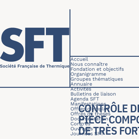
Aller au contenu principal
Navigation princip
Accueil
Nous connaître
Fondation et objectifs
Organigramme
Groupes thématiques
Annuaire
Activités
Bulletins de liaison
Agenda SFT
Manifestations
CONTRÔLE DE
Offres d'emploi
Offres de thèses
PIÈCE COMP
Documentation
Congrès
DE TRÈS FOR
Ouvrages
Journées SFT