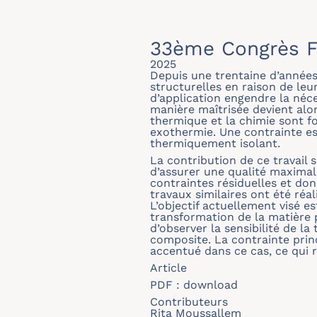
33ème Congrès F
2025
Depuis une trentaine d’années
structurelles en raison de le
d’application engendre la néc
manière maîtrisée devient alor
thermique et la chimie sont f
exothermie. Une contrainte es
thermiquement isolant.
La contribution de ce travail
d’assurer une qualité maximale
contraintes résiduelles et do
travaux similaires ont été ré
L’objectif actuellement visé es
transformation de la matière 
d’observer la sensibilité de l
composite. La contrainte princ
accentué dans ce cas, ce qui 
Article
PDF :
download
Contributeurs
Rita Moussallem