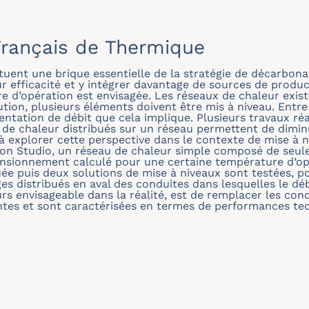
rançais de Thermique
uent une brique essentielle de la stratégie de décarbonat
eur efficacité et y intégrer davantage de sources de produ
e d’opération est envisagée. Les réseaux de chaleur exist
tion, plusieurs éléments doivent être mis à niveau. Entre
entation de débit que cela implique. Plusieurs travaux ré
de chaleur distribués sur un réseau permettent de dimin
e à explorer cette perspective dans le contexte de mise à n
ation Studio, un réseau de chaleur simple composé de se
ensionnement calculé pour une certaine température d’op
uée puis deux solutions de mise à niveaux sont testées, 
es distribués en aval des conduites dans lesquelles le déb
rs envisageable dans la réalité, est de remplacer les con
antes et sont caractérisées en termes de performances t