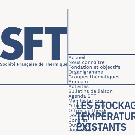
Aller au contenu principal
Navigation princip
Accueil
Nous connaître
Fondation et objectifs
Organigramme
Groupes thématiques
Annuaire
Activités
Bulletins de liaison
Agenda SFT
Manifestations
LES STOCKA
Offres d'emploi
Offres de thèses
TEMPÉRATUR
Documentation
Congrès
EXISTANTS
Ouvrages
Journées SFT