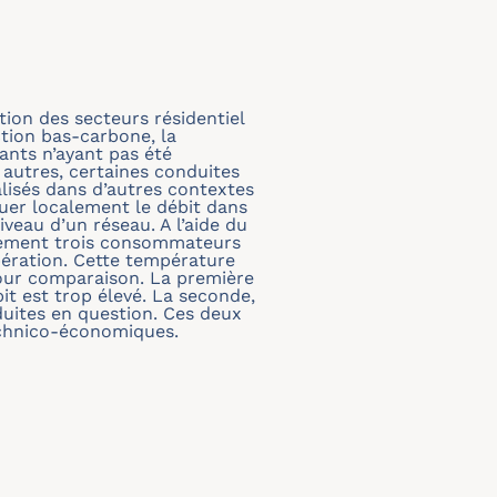
ion des secteurs résidentiel
ction bas-carbone, la
ants n’ayant pas été
 autres, certaines conduites
alisés dans d’autres contextes
uer localement le débit dans
iveau d’un réseau. A l’aide du
ulement trois consommateurs
ération. Cette température
pour comparaison. La première
it est trop élevé. La seconde,
duites en question. Ces deux
echnico-économiques.