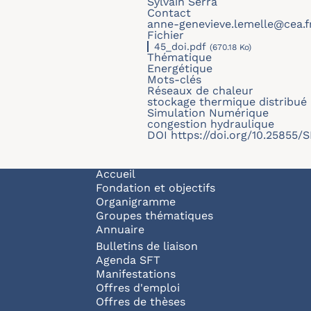
Sylvain Serra
Contact
anne-genevieve.lemelle@cea.f
Fichier
45_doi.pdf
(670.18 Ko)
Thématique
Energétique
Mots-clés
Réseaux de chaleur
stockage thermique distribué
Simulation Numérique
congestion hydraulique
DOI
https://doi.org/10.25855
Navigation principale
Accueil
Fondation et objectifs
Organigramme
Groupes thématiques
Annuaire
Bulletins de liaison
Agenda SFT
Manifestations
Offres d'emploi
Offres de thèses