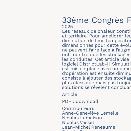
33ème Congrès F
2025
Les réseaux de chaleur constit
et tertiaire. Pour améliorer l
diminution de leur températur
dimensionnés pour cette évolu
ne peuvent faire face à l’augm
ont montré que les stockages 
les conduites. Cet article vis
logiciel DistrictLab-H Simul
est mis en place avec un dim
d’opération est ensuite dimin
consiste à ajouter des stockag
plus classique mais pas toujou
solutions se révèlent conclu
Article
PDF :
download
Contributeurs
Anne-Geneviève Lemelle
Nicolas Lamaison
Nicolas Vasset
Jean-Michel Reneaume