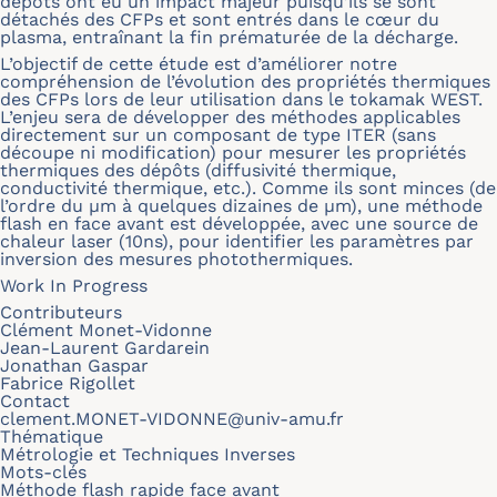
dépôts ont eu un impact majeur puisqu’ils se sont
détachés des CFPs et sont entrés dans le cœur du
plasma, entraînant la fin prématurée de la décharge.
L’objectif de cette étude est d’améliorer notre
compréhension de l’évolution des propriétés thermiques
des CFPs lors de leur utilisation dans le tokamak WEST.
L’enjeu sera de développer des méthodes applicables
directement sur un composant de type ITER (sans
découpe ni modification) pour mesurer les propriétés
thermiques des dépôts (diffusivité thermique,
conductivité thermique, etc.). Comme ils sont minces (de
l’ordre du μm à quelques dizaines de μm), une méthode
flash en face avant est développée, avec une source de
chaleur laser (10ns), pour identifier les paramètres par
inversion des mesures photothermiques.
Work In Progress
Contributeurs
Clément Monet-Vidonne
Jean-Laurent Gardarein
Jonathan Gaspar
Fabrice Rigollet
Contact
clement.MONET-VIDONNE@univ-amu.fr
Thématique
Métrologie et Techniques Inverses
Mots-clés
Méthode flash rapide face avant