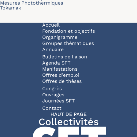
Mesures Photothermiques
Tokamak
Navigation principale
Accueil
Fondation et objectifs
Organigramme
Groupes thématiques
Annuaire
Bulletins de liaison
Agenda SFT
Manifestations
Offres d'emploi
Offres de thèses
Congrès
Ouvrages
Journées SFT
Pied de page
Contact
HAUT DE PAGE
Collectivités