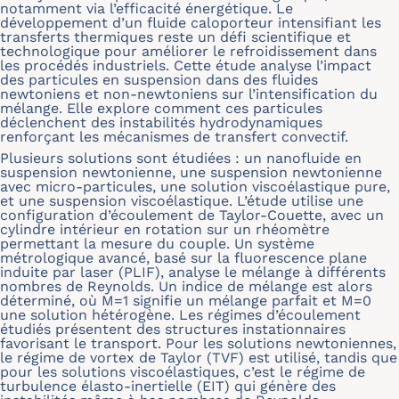
notamment via l’efficacité énergétique. Le
développement d’un fluide caloporteur intensifiant les
transferts thermiques reste un défi scientifique et
technologique pour améliorer le refroidissement dans
les procédés industriels. Cette étude analyse l’impact
des particules en suspension dans des fluides
newtoniens et non-newtoniens sur l’intensification du
mélange. Elle explore comment ces particules
déclenchent des instabilités hydrodynamiques
renforçant les mécanismes de transfert convectif.
Plusieurs solutions sont étudiées : un nanofluide en
suspension newtonienne, une suspension newtonienne
avec micro-particules, une solution viscoélastique pure,
et une suspension viscoélastique. L’étude utilise une
configuration d’écoulement de Taylor-Couette, avec un
cylindre intérieur en rotation sur un rhéomètre
permettant la mesure du couple. Un système
métrologique avancé, basé sur la fluorescence plane
induite par laser (PLIF), analyse le mélange à différents
nombres de Reynolds. Un indice de mélange est alors
déterminé, où M=1 signifie un mélange parfait et M=0
une solution hétérogène. Les régimes d’écoulement
étudiés présentent des structures instationnaires
favorisant le transport. Pour les solutions newtoniennes,
le régime de vortex de Taylor (TVF) est utilisé, tandis que
pour les solutions viscoélastiques, c’est le régime de
turbulence élasto-inertielle (EIT) qui génère des