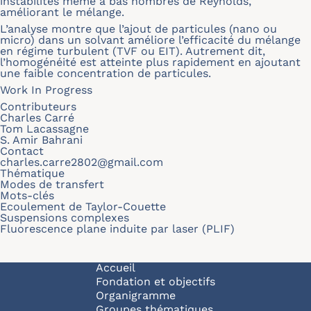
instabilités même à bas nombres de Reynolds,
améliorant le mélange.
L’analyse montre que l’ajout de particules (nano ou
micro) dans un solvant améliore l’efficacité du mélange
en régime turbulent (TVF ou EIT). Autrement dit,
l’homogénéité est atteinte plus rapidement en ajoutant
une faible concentration de particules.
Work In Progress
Contributeurs
Charles Carré
Tom Lacassagne
S. Amir Bahrani
Contact
charles.carre2802@gmail.com
Thématique
Modes de transfert
Mots-clés
Ecoulement de Taylor-Couette
Suspensions complexes
Fluorescence plane induite par laser (PLIF)
Navigation principale
Accueil
Fondation et objectifs
Organigramme
Groupes thématiques