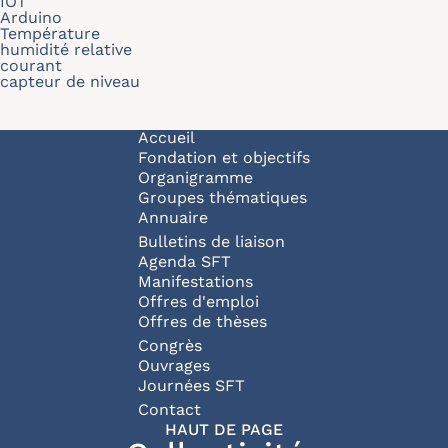
IOT
Arduino
Température
humidité relative
courant
capteur de niveau
Navigation principale
Accueil
Fondation et objectifs
Organigramme
Groupes thématiques
Annuaire
Bulletins de liaison
Agenda SFT
Manifestations
Offres d'emploi
Offres de thèses
Congrès
Ouvrages
Journées SFT
Pied de page
Contact
HAUT DE PAGE