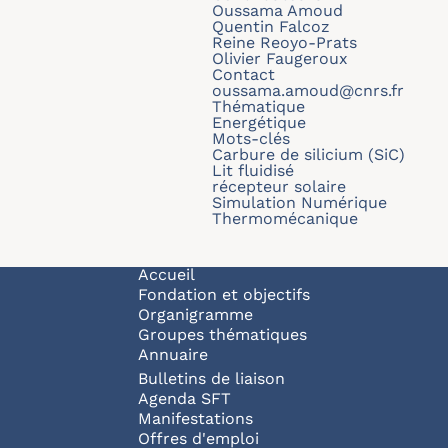
Oussama Amoud
Quentin Falcoz
Reine Reoyo-Prats
Olivier Faugeroux
Contact
oussama.amoud@cnrs.fr
Thématique
Energétique
Mots-clés
Carbure de silicium (SiC)
Lit fluidisé
récepteur solaire
Simulation Numérique
Thermomécanique
Navigation principale
Accueil
Fondation et objectifs
Organigramme
Groupes thématiques
Annuaire
Bulletins de liaison
Agenda SFT
Manifestations
Offres d'emploi