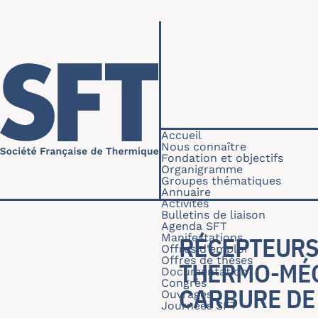
Aller au contenu principal
Navigation princip
Accueil
Nous connaître
Fondation et objectifs
Organigramme
Groupes thématiques
Annuaire
Activités
Bulletins de liaison
Agenda SFT
Manifestations
RÉCEPTEURS 
Offres d'emploi
Offres de thèses
THERMO-MÉC
Documentation
Congrès
CARBURE DE
Ouvrages
Journées SFT