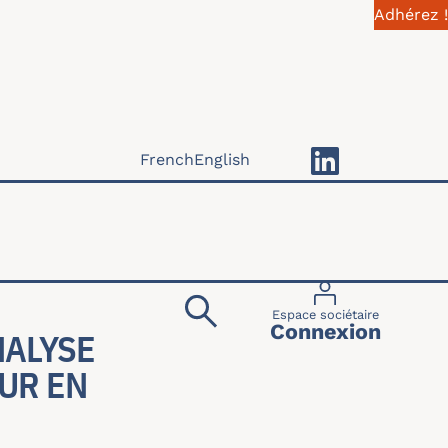
Adhérez !
French
English
Menu du compte 
Espace sociétaire
Connexion
NALYSE
UR EN