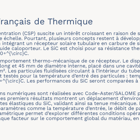
rançais de Thermique
ntration (CSP) suscite un intérêt croissant en raison de 
e échelle. Pourtant, plusieurs concepts restent à dévelop
intégrant un récepteur solaire tubulaire en carbure de sili
uide caloporteur. Le SiC est choisi pour sa résistance th
0∘^{\circ}C.
comportement thermo-mécanique de ce récepteur. Le disp
long et 45 mm de diamètre interne, placé dans une cavité
. Les particules fluidisées circulant à l’intérieur du tube
t testés pour la température d’entré des particules : te
∘^{\circ}C. Les performances du SiC seront comparées à 
ions numériques sont réalisées avec Code-Aster/SALOME p
s premiers résultats montrent un déplacement d’environ 
ites élastiques du SiC, validant ainsi sa tenue mécanique.
paramètres comme la température d’entrée, le débit de par
aramétrique permet d’explorer différentes conditions opér
que facteur sur le comportement global du matériau, en 