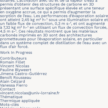
solaires. L’activation avec du et de la vapeur d’eau a
permis d’obtenir des structures de carbone en 3D
présentant une surface spécifique élevée et une teneur
en oxygène accrue, ce qui a permis d’augmenter la
sorption de l’eau. Les performances d’évaporation solaire
ont atteint 2,45 kg m² h-¹ sous une illumination solaire et
un faible flux de convection, 0,3 m s-¹, et ont augmenté
à 7,32 kg m² h-¹ en utilisant un flux de convection forcée,
4,5 m s-¹. Ces résultats montrent que les matériaux
carbonés imprimés en 3D sont des architectures
prometteuses pour l’évaporation solaire, en particulier
dans un système complet de distillation de l’eau avec un
flux d’air forcé.
Work In Progress
Contributeurs
Romain Fillet
Vincent Nicolas
Pauline Blyweert
Jimena Castro-Gutiérrez
Benoît Rousseau
Alain Celzard
Vanessa Fierro
Contact
vincent.nicolas@univ-lorraine.fr
Thématique
Thermique appliquée
Mots-clés