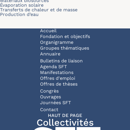
Matériaux biosourcés
Évaporation solaire
Transferts de chaleur et de masse
Production d’eau
Navigation principale
Accueil
Fondation et objectifs
Organigramme
Groupes thématiques
Annuaire
Bulletins de liaison
Agenda SFT
Manifestations
Offres d'emploi
Offres de thèses
Congrès
Ouvrages
Journées SFT
Pied de page
Contact
HAUT DE PAGE
Collectivités