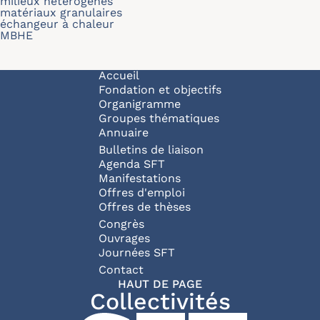
milieux hétérogènes
matériaux granulaires
échangeur à chaleur
MBHE
Navigation principale
Accueil
Fondation et objectifs
Organigramme
Groupes thématiques
Annuaire
Bulletins de liaison
Agenda SFT
Manifestations
Offres d'emploi
Offres de thèses
Congrès
Ouvrages
Journées SFT
Pied de page
Contact
HAUT DE PAGE
Collectivités