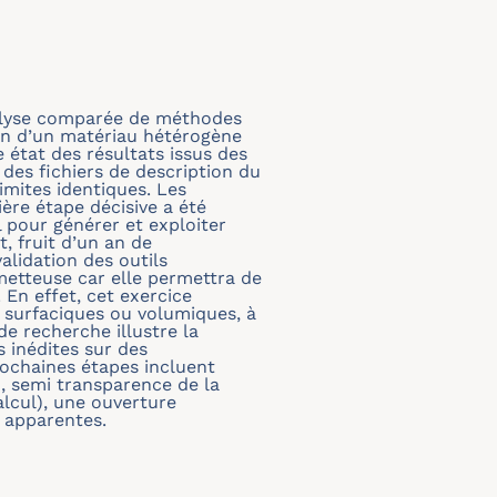
alyse comparée de méthodes
in d’un matériau hétérogène
e état des résultats issus des
es fichiers de description du
imites identiques. Les
ère étape décisive a été
 pour générer et exploiter
, fruit d’un an de
alidation des outils
metteuse car elle permettra de
 En effet, cet exercice
 surfaciques ou volumiques, à
e recherche illustre la
 inédites sur des
rochaines étapes incluent
, semi transparence de la
lcul), une ouverture
s apparentes.