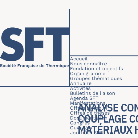
Aller au contenu principal
Navigation princip
Accueil
Nous connaître
Fondation et objectifs
Organigramme
Groupes thématiques
Annuaire
Activités
Bulletins de liaison
Agenda SFT
Manifestations
ANALYSE CO
Offres d'emploi
Offres de thèses
COUPLAGE C
Documentation
Congrès
MATÉRIAUX 
Ouvrages
Journées SFT