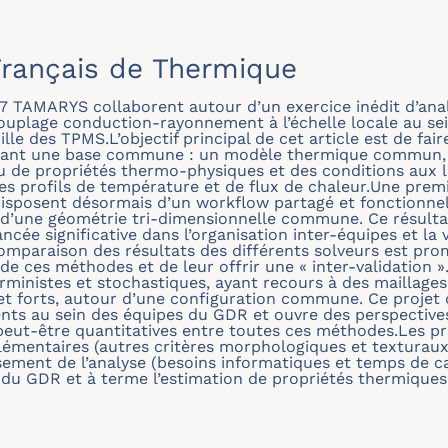
rançais de Thermique
7 TAMARYS collaborent autour d’un exercice inédit d’an
ouplage conduction-rayonnement à l’échelle locale au se
ille des TPMS.L’objectif principal de cet article est de fair
isant une base commune : un modèle thermique commun, d
u de propriétés thermo-physiques et des conditions aux l
s profils de température et de flux de chaleur.Une premi
 disposent désormais d’un workflow partagé et fonctionnel
r d’une géométrie tri-dimensionnelle commune. Ce résultat
cée significative dans l’organisation inter-équipes et la v
mparaison des résultats des différents solveurs est pro
de ces méthodes et de leur offrir une « inter-validation ».
inistes et stochastiques, ayant recours à des maillages
et forts, autour d’une configuration commune. Ce projet d
ents au sein des équipes du GDR et ouvre des perspectives
peut-être quantitatives entre toutes ces méthodes.Les p
plémentaires (autres critères morphologiques et texturaux
sement de l’analyse (besoins informatiques et temps de ca
s du GDR et à terme l’estimation de propriétés thermique