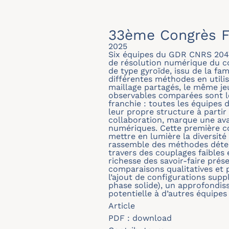
33ème Congrès F
2025
Six équipes du GDR CNRS 204
de résolution numérique du c
de type gyroïde, issu de la fam
différentes méthodes en util
maillage partagés, le même je
observables comparées sont le
franchie : toutes les équipes
leur propre structure à parti
collaboration, marque une avan
numériques. Cette première co
mettre en lumière la diversité 
rassemble des méthodes déterm
travers des couplages faibles 
richesse des savoir-faire prés
comparaisons qualitatives et 
l’ajout de configurations sup
phase solide), un approfondis
potentielle à d’autres équipe
Article
PDF :
download