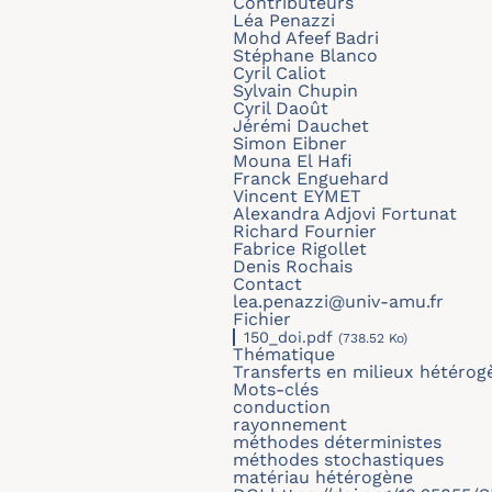
Contributeurs
Léa Penazzi
Mohd Afeef Badri
Stéphane Blanco
Cyril Caliot
Sylvain Chupin
Cyril Daoût
Jérémi Dauchet
Simon Eibner
Mouna El Hafi
Franck Enguehard
Vincent EYMET
Alexandra Adjovi Fortunat
Richard Fournier
Fabrice Rigollet
Denis Rochais
Contact
lea.penazzi@univ-amu.fr
Fichier
150_doi.pdf
(738.52 Ko)
Thématique
Transferts en milieux hétérog
Mots-clés
conduction
rayonnement
méthodes déterministes
méthodes stochastiques
matériau hétérogène