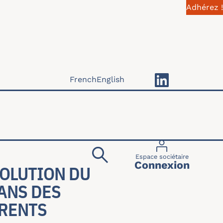
Adhérez !
French
English
Menu du compte 
Espace sociétaire
Connexion
OLUTION DU
ANS DES
RENTS