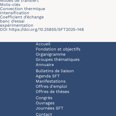
Modes de transfert
Mots-clés
Convection thermique
Intensification
Coefficient d’échange
banc d’essai
expérimentation
DOI
https://doi.org/10.25855/SFT2025-148
Navigation principale
Accueil
Fondation et objectifs
Organigramme
Groupes thématiques
Annuaire
Bulletins de liaison
Agenda SFT
Manifestations
Offres d'emploi
Offres de thèses
Congrès
Ouvrages
Journées SFT
Pied de page
Contact