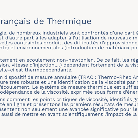
rançais de Thermique
gie, de nombreux industriels sont confrontés d’une part 
et d’autre part à les adapter à l’utilisation de nouveaux
velles contraintes produit, des difficultés d’approvisionn
anté) et environnementales (introduction de matériaux pol
ement en écoulement non-newtonien. De ce fait, les rég
sion, vitesse d’injection,…) dépendent fortement de la vi
celle-ci est thermodépendante.
n dispositif de mesure annulaire (TRAC : Thermo-Rheo An
e très robuste et une identification de la viscosité par 
 l’écoulement. Le système de mesure thermique est suffi
odépendance de la viscosité, exprimée sous forme d’énerg
ns comment les points critiques de viscosité, identifiés 
sité en ligne et présentons les premiers résultats de mesu
résentent non seulement une avancée significative pour le
 aussi de mettre en avant scientifiquement l’impact de la