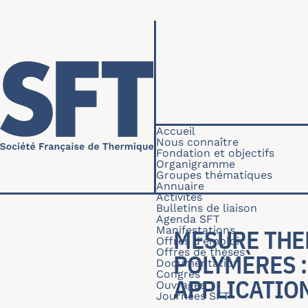
Aller au contenu principal
Navigation princip
Accueil
Nous connaître
Fondation et objectifs
Organigramme
Groupes thématiques
Annuaire
Activités
Bulletins de liaison
Agenda SFT
Manifestations
MESURE THE
Offres d'emploi
Offres de thèses
POLYMÈRES :
Documentation
Congrès
APPLICATIO
Ouvrages
Journées SFT