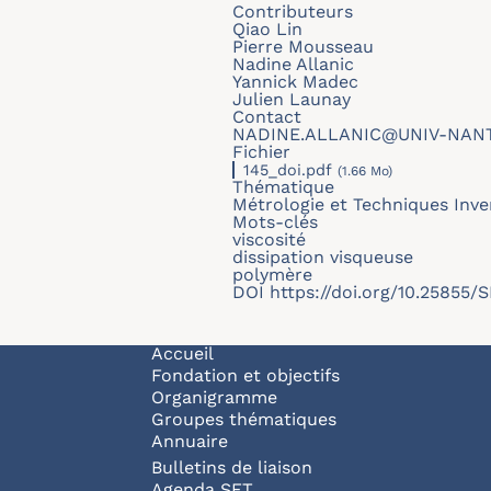
Contributeurs
Qiao Lin
Pierre Mousseau
Nadine Allanic
Yannick Madec
Julien Launay
Contact
NADINE.ALLANIC@UNIV-NAN
Fichier
145_doi.pdf
(1.66 Mo)
Thématique
Métrologie et Techniques Inve
Mots-clés
viscosité
dissipation visqueuse
polymère
DOI
https://doi.org/10.25855/
Navigation principale
Accueil
Fondation et objectifs
Organigramme
Groupes thématiques
Annuaire
Bulletins de liaison
Agenda SFT