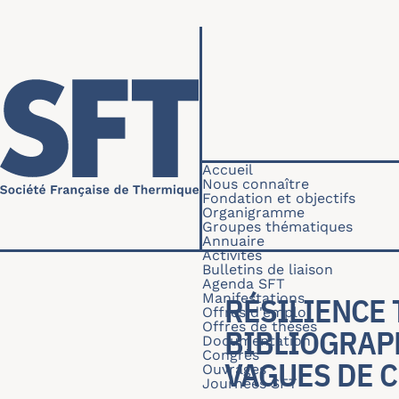
Aller au contenu principal
Navigation princip
Accueil
Nous connaître
Fondation et objectifs
Organigramme
Groupes thématiques
Annuaire
Activités
Bulletins de liaison
Agenda SFT
Manifestations
RÉSILIENCE 
Offres d'emploi
Offres de thèses
BIBLIOGRAP
Documentation
Congrès
VAGUES DE 
Ouvrages
Journées SFT