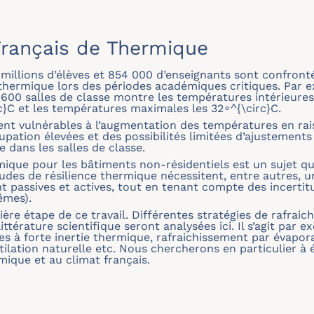
rançais de Thermique
2 millions d’élèves et 854 000 d’enseignants sont confron
 thermique lors des périodes académiques critiques. Par e
 600 salles de classe montre les températures intérieur
c}C et les températures maximales les 32∘^{\circ}C.
ent vulnérables à l’augmentation des températures en ra
upation élevées et des possibilités limitées d’ajusteme
 dans les salles de classe.
mique pour les bâtiments non-résidentiels est un sujet qu
des de résilience thermique nécessitent, entre autres, u
t passives et actives, tout en tenant compte des incertit
êmes).
ère étape de ce travail. Différentes stratégies de rafraich
littérature scientifique seront analysées ici. Il s’agit par 
ures à forte inertie thermique, rafraichissement par évap
tilation naturelle etc. Nous chercherons en particulier à é
mique et au climat français.