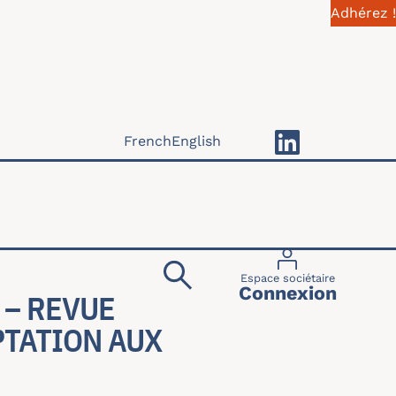
Adhérez !
French
English
Menu du compte 
Espace sociétaire
Connexion
 – REVUE
PTATION AUX