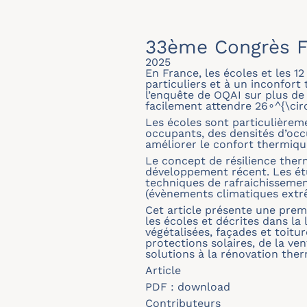
33ème Congrès F
2025
En France, les écoles et les 1
particuliers et à un inconfort
l’enquête de OQAI sur plus de
facilement attendre 26∘^{\cir
Les écoles sont particulièrem
occupants, des densités d’occ
améliorer le confort thermique
Le concept de résilience ther
développement récent. Les étu
techniques de rafraichissemen
(évènements climatiques extr
Cet article présente une premi
les écoles et décrites dans la 
végétalisées, façades et toit
protections solaires, de la ven
solutions à la rénovation ther
Article
PDF :
download
Contributeurs