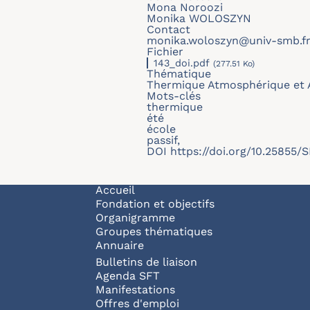
Mona Noroozi
Monika WOLOSZYN
Contact
monika.woloszyn@univ-smb.f
Fichier
143_doi.pdf
(277.51 Ko)
Thématique
Thermique Atmosphérique et 
Mots-clés
thermique
été
école
passif,
DOI
https://doi.org/10.25855/
Navigation principale
Accueil
Fondation et objectifs
Organigramme
Groupes thématiques
Annuaire
Bulletins de liaison
Agenda SFT
Manifestations
Offres d'emploi