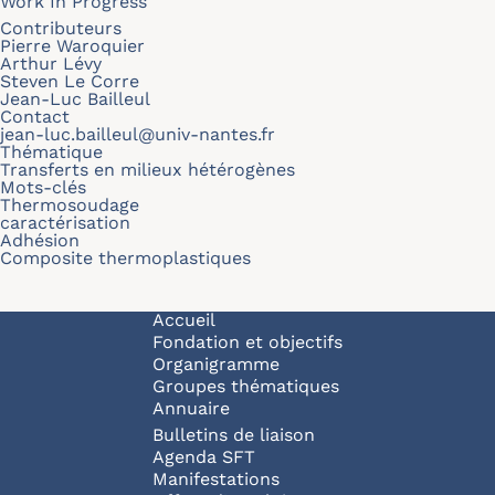
Work In Progress
Contributeurs
Pierre Waroquier
Arthur Lévy
Steven Le Corre
Jean-Luc Bailleul
Contact
jean-luc.bailleul@univ-nantes.fr
Thématique
Transferts en milieux hétérogènes
Mots-clés
Thermosoudage
caractérisation
Adhésion
Composite thermoplastiques
Navigation principale
Accueil
Fondation et objectifs
Organigramme
Groupes thématiques
Annuaire
Bulletins de liaison
Agenda SFT
Manifestations