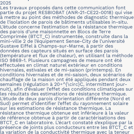
2025
Les travaux proposés dans cette communication font
partie du projet RESBIOBAT (ANR-21-CE22-0018) qui vise
à mettre au point des méthodes de diagnostic thermique
de l’isolation de parois de bâtiments utilisables in-situ.
L’étude concerne l’estimation de la résistance thermique
des parois d’une maisonnette en Blocs de Terre
Comprimée (BTCT_C) instrumentée, construite dans la
mini-ville 2 de l’équipement Sense-City de l’université
Gustave Eiffel à Champs-sur-Marne, à partir des
données des capteurs situés en surface des parois
(température et flux de chaleur), en utilisant la méthode
ISO 9869-1. Plusieurs campagnes de mesure ont été
effectuées en climat naturel extérieur en conditions
hivernales, estivales et de mi-saison (printemps). En
conditions hivernales et de mi-saison, deux scénarios de
chauffage de la maison ont été appliqués pendant deux
semaines (régulation à 20∘^{\circ}C, intermittent jour-
nuit), afin d’évaluer l’effet des conditions climatiques sur
les résultats des estimations de résistance thermique.
L’étude de deux parois d’orientation différente (Nord et
Sud) permet d’identifier l’effet du rayonnement solaire
sur les estimations de résistance thermique. La
résistance thermique obtenue est inférieure à la valeur
de référence obtenue à partir de caractérisations des
BTCT_C en laboratoire. L’écart constaté s’explique par la
présence de joints plus conducteurs entre les BTCT_C et
la variation de la conductivité thermique avec la teneur