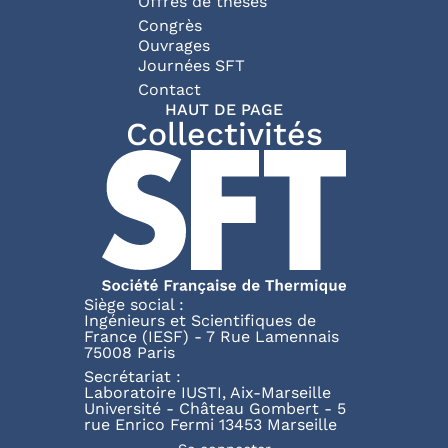
Offres de thèses
Congrès
Ouvrages
Journées SFT
Pied de page
Contact
HAUT DE PAGE
Collectivités
Siège social :
Ingénieurs et Scientifiques de
France (IESF) - 7 Rue Lamennais
75008 Paris
Secrétariat :
Laboratoire IUSTI, Aix-Marseille
Université - Château Gombert - 5
rue Enrico Fermi 13453 Marseille