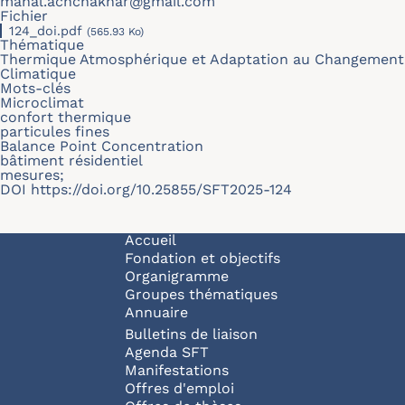
manal.achchakhar@gmail.com
Fichier
124_doi.pdf
(565.93 Ko)
Thématique
Thermique Atmosphérique et Adaptation au Changement
Climatique
Mots-clés
Microclimat
confort thermique
particules fines
Balance Point Concentration
bâtiment résidentiel
mesures;
DOI
https://doi.org/10.25855/SFT2025-124
Navigation principale
Accueil
Fondation et objectifs
Organigramme
Groupes thématiques
Annuaire
Bulletins de liaison
Agenda SFT
Manifestations
Offres d'emploi