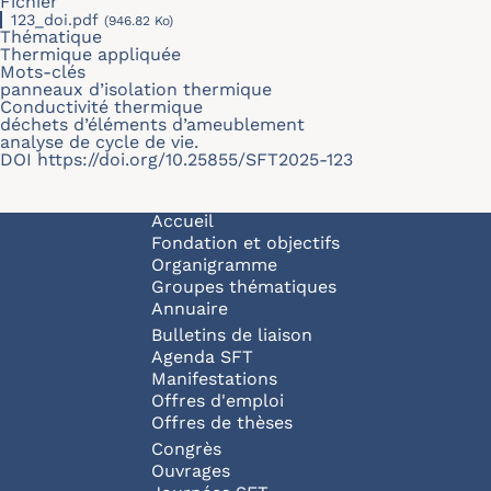
Fichier
123_doi.pdf
(946.82 Ko)
Thématique
Thermique appliquée
Mots-clés
panneaux d’isolation thermique
Conductivité thermique
déchets d’éléments d’ameublement
analyse de cycle de vie.
DOI
https://doi.org/10.25855/SFT2025-123
Navigation principale
Accueil
Fondation et objectifs
Organigramme
Groupes thématiques
Annuaire
Bulletins de liaison
Agenda SFT
Manifestations
Offres d'emploi
Offres de thèses
Congrès
Ouvrages